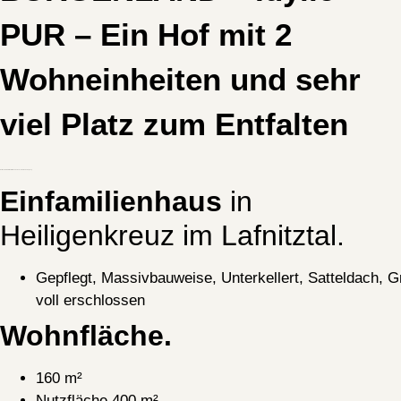
PUR – Ein Hof mit 2
Wohneinheiten und sehr
viel Platz zum Entfalten
Der ideale Platz für Naturliebhaber und zur Selbstversorgung
Einfamilienhaus
in
Heiligenkreuz im Lafnitztal.
Gepflegt, Massivbauweise, Unterkellert, Satteldach, 
voll erschlossen
Wohnfläche.
160 m²
Nutzfläche 400 m²